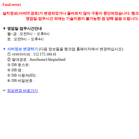
Fatal error)
설치정보(서버IP,경로)가 변경되었거나 올바르지 않아 구동이 중단되었습니다. 랭크업에 
영업일·업무시간 외에는 기술지원이 불가능한 점 양해 말씀 드립니다. 
▼ 영업일·업무시간안내
월~금 : 오전9시 ~ 오후6시
토 : 오전9시 ~ 오후4시
▼ 서버정보 변경하기
(다음 정보들을 랭크업 홈페이지에서 변경하십시오)
① 서버아이피 : 112.175.184.41
② 절대경로 : /host/home1/ldopia/html/
③ DB 호스트:
④ DB 명 :
⑤ DB 사용자(ID) :
⑥ DB 비밀번호 :
☞
정보변경 바로가기